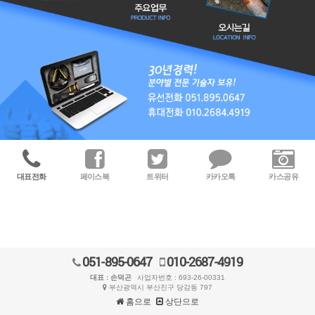
대표전화
페이스북
트위터
카카오톡
카스공유
051-895-0647
010-2687-4919
대표 : 손덕곤
사업자번호 : 693-26-00331
부산광역시 부산진구 당감동 797
홈으로
상단으로